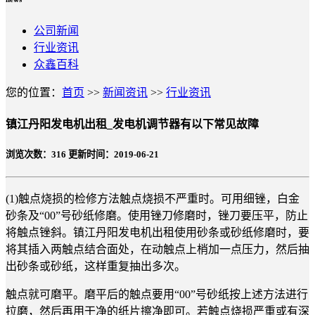
公司新闻
行业资讯
众鑫百科
您的位置：
首页
>>
新闻资讯
>>
行业资讯
镇江丹阳发电机出租_发电机调节器有以下常见故障
浏览次数：
316
更新时间：2019-06-21
(1)触点烧损的检修方法触点烧损不严重时。可用细锉，白金
砂条及“00”号砂纸修磨。使用锉刀修磨时，锉刀要压平，防止
将触点锉斜。镇江丹阳发电机出租使用砂条或砂纸修磨时，要
将其插入两触点结合面处，在动触点上梢加一点压力，然后抽
出砂条或砂纸，这样重复抽出多次。
触点就可磨平。磨平后的触点要用“00”号砂纸按上述方法进行
拉磨，然后再用干净的纸片擦净即可。若触点烧损严重或有深