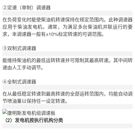
②定速（单制）调速器
在负荷变化时能使柴油机转速保持在规定范围内。此种调速器
应用于柴油发电机。通常，为满足多台柴油机并联运行的要
求，本调速器一般有±10%标定转速的可调范围。
③双制式调速器
能维持柴油机的最低运转转速并可限制其最高转速。其中间转
速由人工手动调节。
④全制式调速器
在从最低稳定转速到最高转速的全部运转范围内，均能自动调
节喷油量以保持任一设定转速。
（2）发电机按执行机构分类