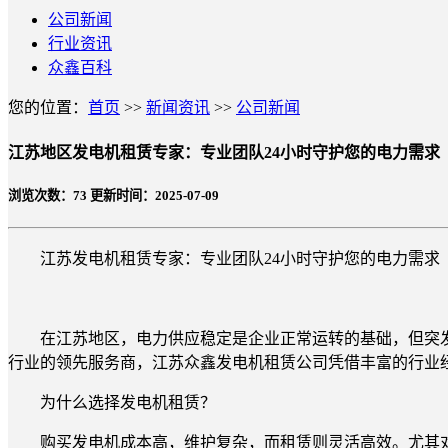
公司新闻
行业资讯
众鑫百科
您的位置：
首页
>>
新闻资讯
>>
公司新闻
江苏地区发电机租赁专家：专业团队24小时守护您的电力需求
浏览次数：
73
更新时间：2025-07-09
江苏发电机租赁专家：专业团队24小时守护您的电力需求
在江苏地区，电力供应稳定是企业正常运转的基础，但突
行业的领先服务商，江苏众鑫发电机租赁公司凭借丰富的行业经
为什么选择发电机租赁？
购买发电机成本高，维护复杂，而租赁则灵活高效。尤其