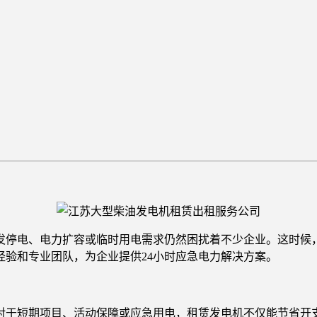
发停电、电力扩容或临时用电需求仍然困扰着不少企业。这时候
验和专业团队，为企业提供24小时应急电力解决方案。
对于短期项目、活动保障或应急用电，租赁发电机不仅能节省开