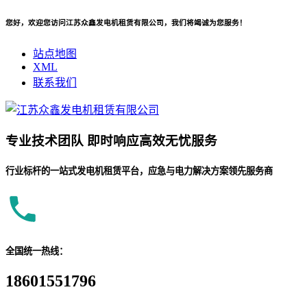
您好，欢迎您访问江苏众鑫发电机租赁有限公司，我们将竭诚为您服务！
站点地图
XML
联系我们
专业
技术团队
即时响应
高效无忧服务
行业标杆的一站式发电机租赁平台，应急与电力解决方案领先服务商
全国统一热线：
18601551796