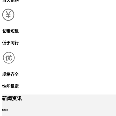
当天到场
长租短租
低于同行
规格齐全
性能稳定
新闻资讯
news