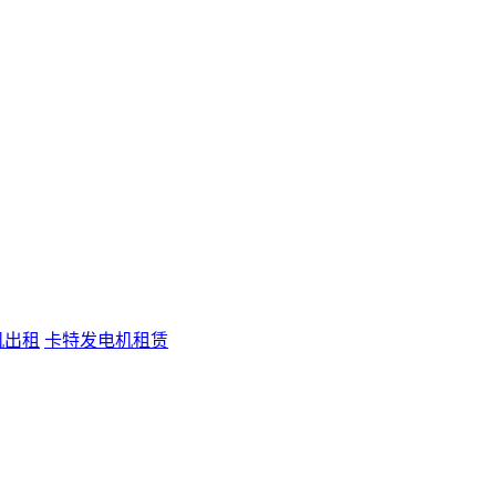
机出租
卡特发电机租赁