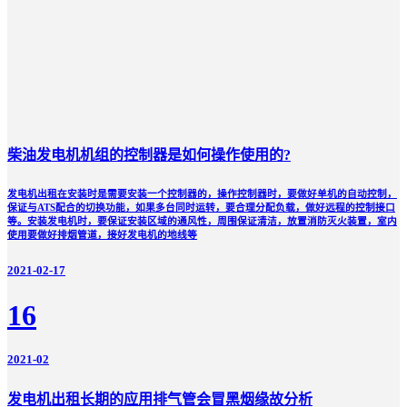
柴油发电机机组的控制器是如何操作使用的?
发电机出租在安装时是需要安装一个控制器的，操作控制器时，要做好单机的自动控制，
保证与ATS配合的切换功能，如果多台同时运转，要合理分配负载，做好远程的控制接口
等。安装发电机时，要保证安装区域的通风性，周围保证清洁，放置消防灭火装置，室内
使用要做好排烟管道，接好发电机的地线等
2021-02-17
16
2021-02
发电机出租长期的应用排气管会冒黑烟缘故分析