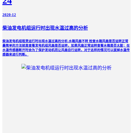
24
2020-12
柴油发电机组运行时出现水温过高的分析
柴油发电机组租赁运行时出现水温过高的分析​.水箱风扇不转 检查水箱风扇是否运转正常
最简单的方法就是查看发电机组风扇是否运转，如果风扇正常运转查看水箱是否太脏；在
水温传感器断开时会为了保护发动机而让风扇自行运转，对于这样的情况可以拔掉水温传
感器来进行判断。