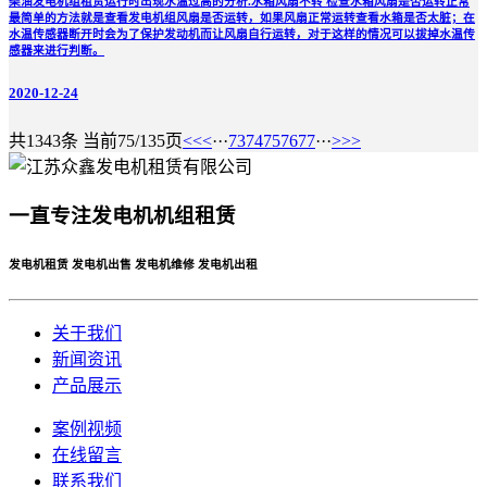
柴油发电机组租赁运行时出现水温过高的分析​.水箱风扇不转 检查水箱风扇是否运转正常
最简单的方法就是查看发电机组风扇是否运转，如果风扇正常运转查看水箱是否太脏；在
水温传感器断开时会为了保护发动机而让风扇自行运转，对于这样的情况可以拔掉水温传
感器来进行判断。
2020-12-24
共1343条 当前75/135页
<<
<
···
73
74
75
76
77
···
>
>>
一直专注发电机机组租赁
发电机租赁 发电机出售 发电机维修 发电机出租
关于我们
新闻资讯
产品展示
案例视频
在线留言
联系我们