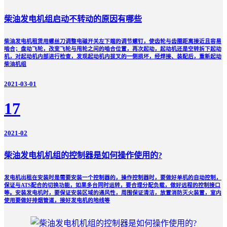
柴油发电机组启动不转动的原因有哪些
柴油发电机租赁用螺丝刀调整电磁开关左下端的调节螺钉，使齿轮与齿圈距离接近且容易
啮合；盘动飞轮，改变飞轮与甩轮之间的啮合位置，再次起动，起动机还是空转拆下起动
机，对起动机内部进行检查，发现起动机内拔叉的一侧损坏，经焊接、装配后，重新起动
柴油机组
2021-03-01
17
2021-02
柴油发电机机组的控制器是如何操作使用的?
发电机出租在安装时是需要安装一个控制器的，操作控制器时，要做好单机的自动控制，
保证与ATS配合的切换功能，如果多台同时运转，要合理分配负载，做好远程的控制接口
等。安装发电机时，要保证安装区域的通风性，周围保证清洁，放置消防灭火装置，室内
使用要做好排烟管道，接好发电机的地线等