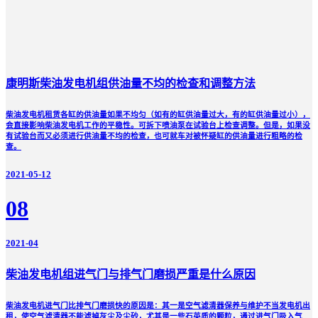
康明斯柴油发电机组供油量不均的检查和调整方法
柴油发电机租赁各缸的供油量如果不均匀（如有的缸供油量过大，有的缸供油量过小），
会直接影响柴油发电机工作的平稳性。可拆下喷油泵在试验台上检查调整。但是，如果没
有试验台而又必须进行供油量不均的检查，也可就车对被怀疑缸的供油量进行粗略的检
查。
2021-05-12
08
2021-04
柴油发电机组进气门与排气门磨损严重是什么原因
柴油发电机进气门比排气门磨损快的原因是：其一是空气滤清器保养与维护不当发电机出
租，使空气滤清器不能滤掉灰尘及尘砂，尤其是一些石英质的颗粒，通过进气门吸入气