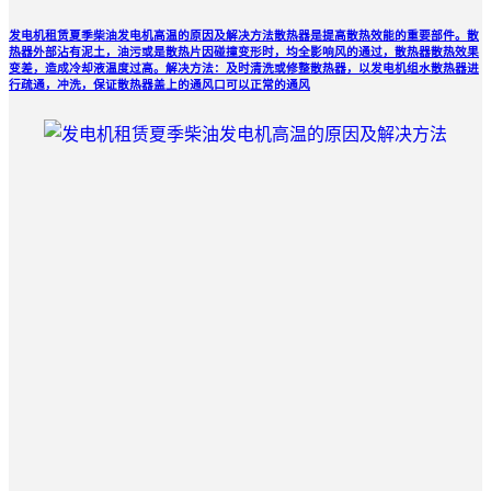
发电机租赁夏季柴油发电机高温的原因及解决方法散热器是提高散热效能的重要部件。散
热器外部沾有泥土，油污或是散热片因碰撞变形时，均全影响风的通过，散热器散热效果
变差，造成冷却液温度过高。解决方法：及时清洗或修整散热器，以发电机组水散热器进
行疏通，冲洗，保证散热器盖上的通风口可以正常的通风