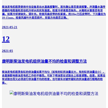
柴油发电机租赁使用中当设备发出水温高报警时，首先确认是否是误报警，并测量水温传
感器的电阻值和发动机冷却水的实际温度。检查冷却液是否缺失，水箱和水管是否有泄
漏。如果冷却液缺失，请补充。检查风扇皮带的松紧度。用10kg力压皮带时，下沉量应为
10-15mm，检查风扇叶片是否损坏，安装方向是否正确。
2021-05-21
12
2021-05
康明斯柴油发电机组供油量不均的检查和调整方法
柴油发电机租赁各缸的供油量如果不均匀（如有的缸供油量过大，有的缸供油量过小），
会直接影响柴油发电机工作的平稳性。可拆下喷油泵在试验台上检查调整。但是，如果没
有试验台而又必须进行供油量不均的检查，也可就车对被怀疑缸的供油量进行粗略的检
查。