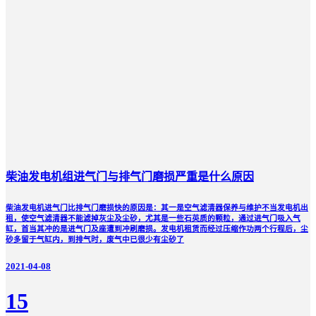
柴油发电机组进气门与排气门磨损严重是什么原因
柴油发电机进气门比排气门磨损快的原因是：其一是空气滤清器保养与维护不当发电机出
租，使空气滤清器不能滤掉灰尘及尘砂，尤其是一些石英质的颗粒，通过进气门吸入气
缸，首当其冲的是进气门及座遭到冲刷磨损。发电机租赁而经过压缩作功两个行程后，尘
砂多留于气缸内，到排气时，废气中已很少有尘砂了
2021-04-08
15