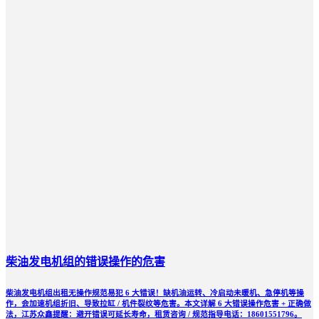
柴油发电机组的错误操作的危害
柴油发电机组出租无操作规范易犯 6 大错误！缺机油运转、冷启动未暖机、急停机等操
作，会加速机组折旧、导致拉缸 / 机件裂纹等危害。本文详解 6 大错误操作危害 + 正确做
法，江苏众鑫提醒：避开错误可延长寿命，租赁咨询 / 规范指导电话：18601551796。