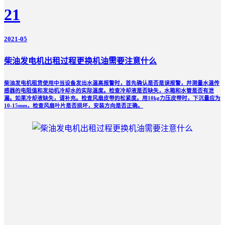
21
2021-05
柴油发电机出租过程更换机油需要注意什么
柴油发电机租赁使用中当设备发出水温高报警时，首先确认是否是误报警，并测量水温传
感器的电阻值和发动机冷却水的实际温度。检查冷却液是否缺失，水箱和水管是否有泄
漏。如果冷却液缺失，请补充。检查风扇皮带的松紧度。用10kg力压皮带时，下沉量应为
10-15mm，检查风扇叶片是否损坏，安装方向是否正确。