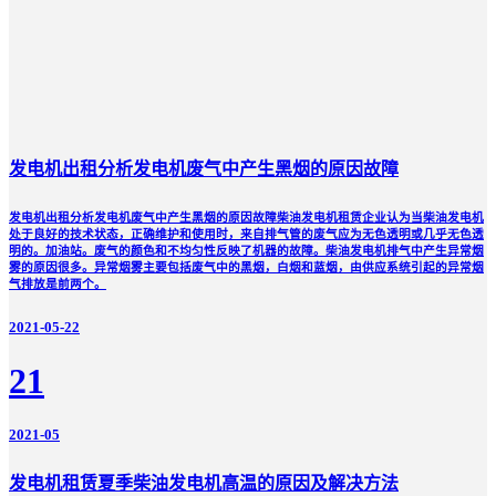
发电机出租分析发电机废气中产生黑烟的原因故障
发电机出租分析发电机废气中产生黑烟的原因故障柴油发电机租赁企业认为当柴油发电机
处于良好的技术状态，正确维护和使用时，来自排气管的废气应为无色透明或几乎无色透
明的。加油站。废气的颜色和不均匀性反映了机器的故障。柴油发电机排气中产生异常烟
雾的原因很多。异常烟雾主要包括废气中的黑烟，白烟和蓝烟，由供应系统引起的异常烟
气排放是前两个。
2021-05-22
21
2021-05
发电机租赁夏季柴油发电机高温的原因及解决方法