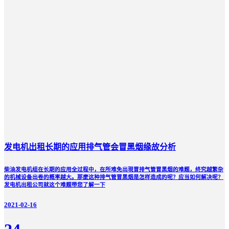
发电机出租长期的应用排气管会冒黑烟缘故分析
柴油发电机组在长期的应用全过程中，在所难免出現冒排气管冒黑烟的难题，终究越繁杂
的机械设备出卷的概率越大。那麼这种排气管冒黑烟是怎样造成的呢？应当如何解决呢？
发电机出租公司就这个难题带您了解一下
2021-02-16