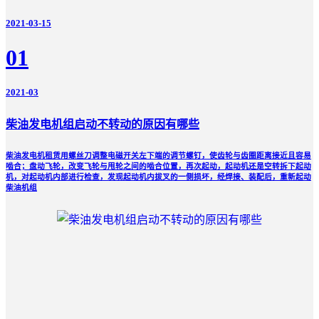
2021-03-15
01
2021-03
柴油发电机组启动不转动的原因有哪些
柴油发电机租赁用螺丝刀调整电磁开关左下端的调节螺钉，使齿轮与齿圈距离接近且容易
啮合；盘动飞轮，改变飞轮与甩轮之间的啮合位置，再次起动，起动机还是空转拆下起动
机，对起动机内部进行检查，发现起动机内拔叉的一侧损坏，经焊接、装配后，重新起动
柴油机组