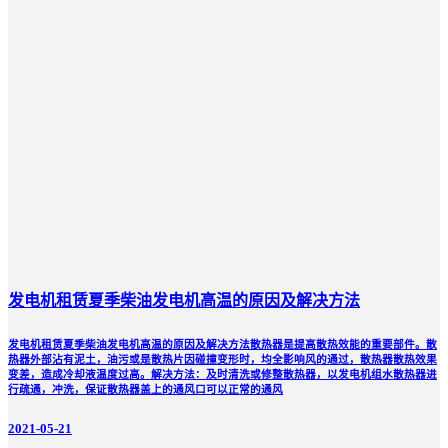
发电机租赁夏季柴油发电机高温的原因及解决方法
发电机租赁夏季柴油发电机高温的原因及解决方法散热器是提高散热效能的重要部件。散
热器外部沾有泥土，油污或是散热片因碰撞变形时，均全影响风的通过，散热器散热效果
变差，造成冷却液温度过高。解决方法：及时清洗或修整散热器，以发电机组水散热器进
行疏通，冲洗，保证散热器盖上的通风口可以正常的通风
2021-05-21