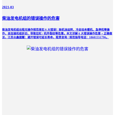
2021-03
柴油发电机组的错误操作的危害
柴油发电机组出租无操作规范易犯 6 大错误！缺机油运转、冷启动未暖机、急停机等操
作，会加速机组折旧、导致拉缸 / 机件裂纹等危害。本文详解 6 大错误操作危害 + 正确做
法，江苏众鑫提醒：避开错误可延长寿命，租赁咨询 / 规范指导电话：18601551796。