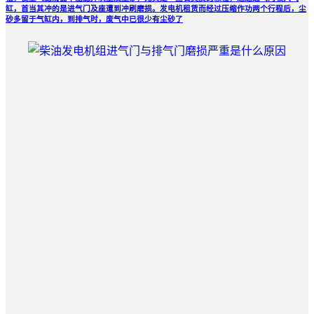
缸，首当其冲的是进气门及座遭到冲刷磨损。发电机租赁而经过压缩作功两个行程后，尘
砂多留于气缸内，到排气时，废气中已很少有尘砂了