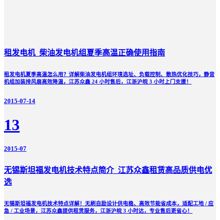
租发电机_柴油发电机组夏季高温正确使用指南
租发电机夏季高温怎么用？详解柴油发电机组环境选址、负载控制、散热优化技巧，静音
机组加装排风扇高效降温，江苏众鑫 24 小时售后，江浙沪皖 3 小时上门支援！
2015-07-14
13
2015-07
无锡斯坦福发电机技术特点简介_江苏众鑫租赁高品质供电优
选
无锡斯坦福发电机技术特点详解！无刷自励设计供电稳、高效节能省成本，适配工地 / 应
急 / 工业场景，江苏众鑫提供租赁服务，江浙沪皖 3 小时达，专业售后更省心！