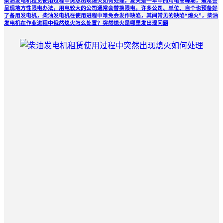
柴油发电机租赁使用过程中突然出现熄火如何处理，夏天是一年中的用电高峰期，通常会
呈现地方性限电办法，用电较大的公司通常会替换限电，许多公司、单位、自个也预备好
了备用发电机，柴油发电机在使用进程中难免会发作缺陷，其间常见的缺陷“熄火”，柴油
发电机在作业进程中俄然熄火怎么处置？突然熄火是哪里发出现问题