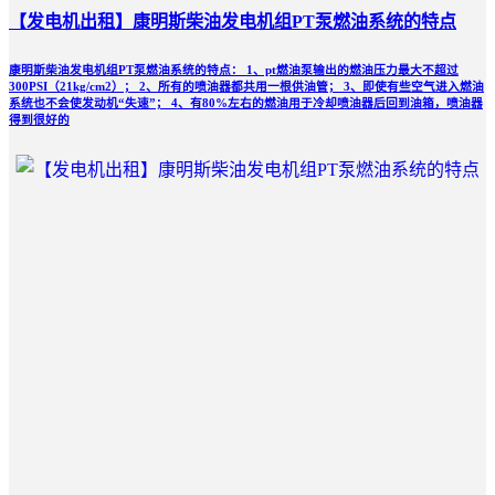
【发电机出租】康明斯柴油发电机组PT泵燃油系统的特点
康明斯柴油发电机组PT泵燃油系统的特点： 1、pt燃油泵输出的燃油压力最大不超过
300PSI（21kg/cm2）； 2、所有的喷油器都共用一根供油管； 3、即使有些空气进入燃油
系统也不会使发动机“失速”； 4、有80%左右的燃油用于冷却喷油器后回到油箱，喷油器
得到很好的