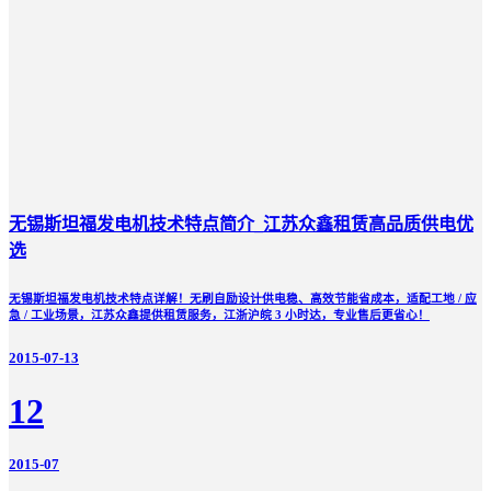
无锡斯坦福发电机技术特点简介_江苏众鑫租赁高品质供电优
选
无锡斯坦福发电机技术特点详解！无刷自励设计供电稳、高效节能省成本，适配工地 / 应
急 / 工业场景，江苏众鑫提供租赁服务，江浙沪皖 3 小时达，专业售后更省心！
2015-07-13
12
2015-07