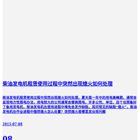
柴油发电机租赁使用过程中突然出现熄火如何处理
柴油发电机租赁使用过程中突然出现熄火如何处理，夏天是一年中的用电高峰期，通常会
呈现地方性限电办法，用电较大的公司通常会替换限电，许多公司、单位、自个也预备好
了备用发电机，柴油发电机在使用进程中难免会发作缺陷，其间常见的缺陷“熄火”，柴油
发电机在作业进程中俄然熄火怎么处置？突然熄火是哪里发出现问题
2015-07-08
08