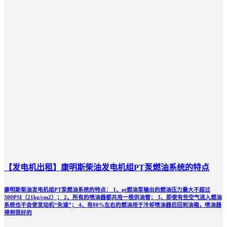
【发电机出租】康明斯柴油发电机组PT泵燃油系统的特点
康明斯柴油发电机组PT泵燃油系统的特点： 1、pt燃油泵输出的燃油压力最大不超过
300PSI（21kg/cm2）； 2、所有的喷油器都共用一根供油管； 3、即使有些空气进入燃油
系统也不会使发动机“失速”； 4、有80%左右的燃油用于冷却喷油器后回到油箱，喷油器
得到很好的