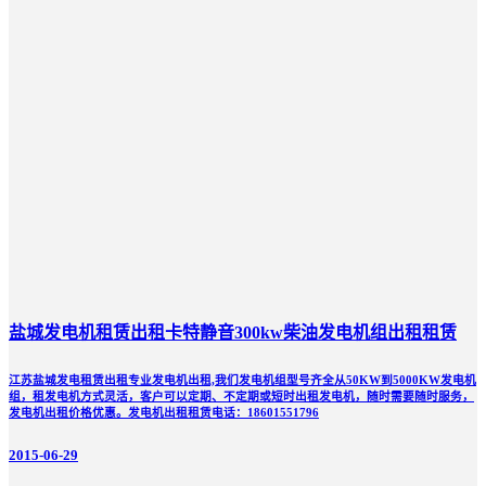
盐城发电机租赁出租卡特静音300kw柴油发电机组出租租赁
江苏盐城发电租赁出租专业发电机出租,我们发电机组型号齐全从50KW到5000KW发电机
组，租发电机方式灵活，客户可以定期、不定期或短时出租发电机，随时需要随时服务，
发电机出租价格优惠。发电机出租租赁电话：18601551796
2015-06-29