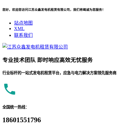
您好，欢迎您访问江苏众鑫发电机租赁有限公司，我们将竭诚为您服务！
站点地图
XML
联系我们
专业
技术团队
即时响应
高效无忧服务
行业标杆的一站式发电机租赁平台，应急与电力解决方案领先服务商
全国统一热线：
18601551796