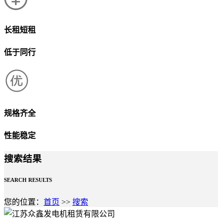
长租短租
低于同行
规格齐全
性能稳定
搜索结果
SEARCH RESULTS
您的位置：
首页
>>
搜索