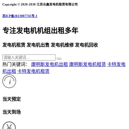
Copyright © 2020-2030 江苏众鑫发电机租赁有限公司
苏ICP备2023007745号-1
专注发电机机组出租多年
发电机租赁 发电机出售 发电机维修 发电机回收
热门关键词：
康明斯发电机出租
康明斯发电机租赁
卡特发电
机出租
卡特发电机租赁
当天预定
当天到场