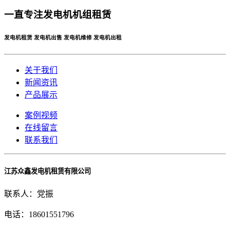
一直专注发电机机组租赁
发电机租赁 发电机出售 发电机维修 发电机出租
关于我们
新闻资讯
产品展示
案例视频
在线留言
联系我们
江苏众鑫发电机租赁有限公司
联系人：党振
电话：18601551796