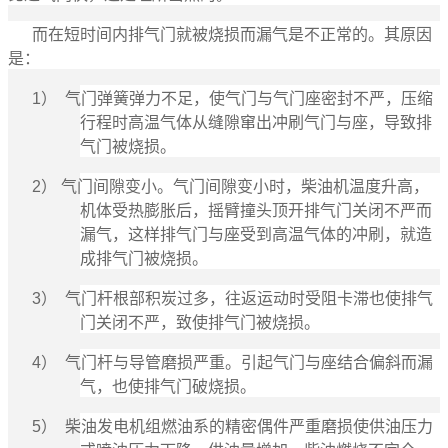
而在短时间内排气门就被烧损而漏气是不正常的。其原因
是：
1） 气门弹簧弹力不足，使气门与气门座密封不严，压缩
行程时高温气体从缝隙窜出冲刷气门与座，导致排
气门被烧损。
2） 气门间隙变小。气门间隙变小时，柴油机温度升高，
机体受热膨胀后，摇臂撞头顶开排气门关闭不严而
漏气，这样排气门与座受到高温气体的冲刷，就造
成排气门被烧损。
3） 气门杆根部积炭过多，往返运动时受阻卡滞也使排气
门关闭不严，致使排气门被烧损。
4） 气门杆与导管磨损严重。引起气门与座结合偏斜而漏
气，也使排气门破烧损。
5） 柴油发电机组燃油系的精密偶件严重磨损使供油压力