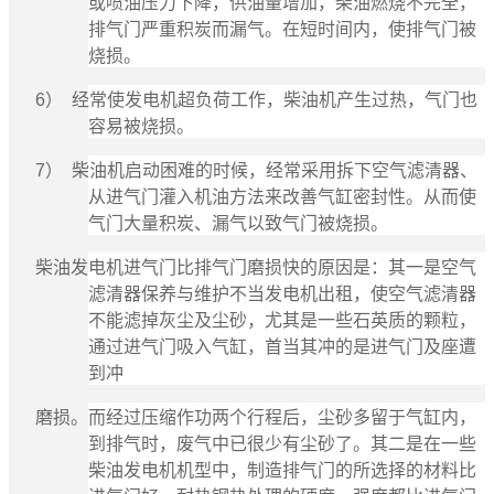
或喷油压力下降，供油量增加，柴油燃烧不完全，
排气门严重积炭而漏气。在短时间内，使排气门被
烧损。
6） 经常使发电机超负荷工作，柴油机产生过热，气门也
容易被烧损。
7） 柴油机启动困难的时候，经常采用拆下空气滤清器、
从进气门灌入机油方法来改善气缸密封性。从而使
气门大量积炭、漏气以致气门被烧损。
柴油发电机进气门比排气门磨损快的原因是：其一是空气
滤清器保养与维护不当发电机出租，使空气滤清器
不能滤掉灰尘及尘砂，尤其是一些石英质的颗粒，
通过进气门吸入气缸，首当其冲的是进气门及座遭
到冲
磨损。而经过压缩作功两个行程后，尘砂多留于气缸内，
到排气时，废气中已很少有尘砂了。其二是在一些
柴油发电机机型中，制造排气门的所选择的材料比