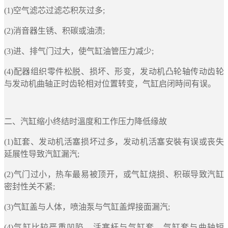
(1)空气滤芯过滤芯积灰过多;
(2)消音器生锈、积碳或油渍;
(3)进、排气门过大，使气缸油管压力减少;
(4)配器组织零件松脱、损坏、形变，发动机凸轮轴传动齿轮
与发动机曲轴正时齿轮相对位置转变，气缸启闭時间有误。
二、汽缸缩小终结时溫度和工作压力降低缘故
(1)缸套、发动机活塞损坏过多，发动机活塞安裝有误或丧失
延展性导致汽缸漏汽;
(2)气门过小，热车最易被顶开，或气缸烧损、积碳导致汽缸
密封性关不紧;
(3)气缸盖与人体，喷油泵与气缸盖焊接面漏汽;
(4)气缸比较严重凹陷，活塞杆与气缸套，气缸套与曲轴短