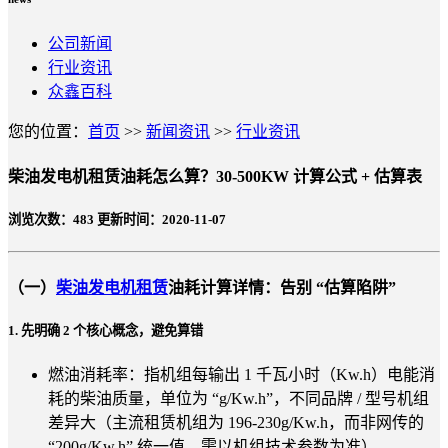
公司新闻
行业资讯
众鑫百科
您的位置：
首页
>>
新闻资讯
>>
行业资讯
柴油发电机租赁油耗怎么算？30-500KW 计算公式 + 估算表
浏览次数：
483
更新时间：2020-11-07
（一）
柴油发电机租赁
油耗计算详情：告别 “估算陷阱”
1. 先明确 2 个核心概念，避免算错
燃油消耗率：指机组每输出 1 千瓦小时（Kw.h）电能消
耗的柴油质量，单位为 “g/Kw.h”，不同品牌 / 型号机组
差异大（主流租赁机组为 196-230g/Kw.h，而非网传的
“200g/Kw.h” 统一值，需以机组技术参数为准）。