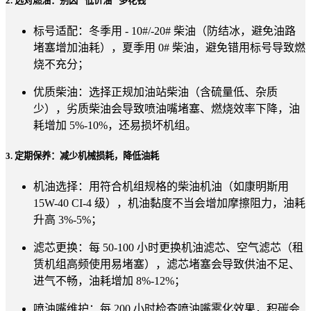
2. 选对燃油：别因 “低价油” 多花钱
标号适配：冬季用 - 10#/-20# 柴油（防结冰，避免油路
堵塞增加油耗），夏季用 0# 柴油，避免错用标号导致燃
烧不充分；
优质柴油：选择正规加油站柴油（含硫量低、杂质
少），劣质柴油会导致喷油嘴堵塞、燃烧效率下降，油
耗增加 5%-10%，还易损坏机组。
3. 定期保养：减少机械损耗，降低油耗
机油选择：用符合机组规格的柴油机油（如康明斯用
15W-40 CI-4 级），机油黏度不当会增加摩擦阻力，油耗
升高 3%-5%；
滤芯更换：每 50-100 小时更换机油滤芯、空气滤芯（租
赁机组高频使用易堵塞），滤芯堵塞会导致供油不足、
进气不畅，油耗增加 8%-12%；
喷油嘴维护：每 200 小时检查喷油嘴雾化效果，积碳会