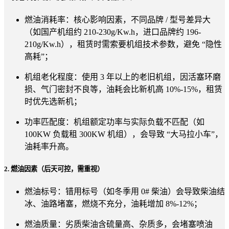
燃油消耗率：核心影响因素，不同品牌 / 型号差异大
（如国产机组约 210-230g/Kw.h，进口品牌约 196-
210g/Kw.h），租赁时需索要机组技术参数，避免 “隐性
高耗”；
机组老化程度：使用 3 年以上的老旧机组，因活塞环磨
损、气门密封不良等，油耗会比新机高 10%-15%，租赁
时优先选新机；
功率匹配度：机组额定功率与实际负载不匹配（如
100KW 负载租 300KW 机组），会导致 “大马拉小车”，
油耗率升高。
2. 燃油因素（后天可控，需重视）
燃油标号：错用标号（如冬季用 0# 柴油）会导致柴油结
冰、油路堵塞，燃烧不充分，油耗增加 8%-12%；
燃油质量：劣质柴油含硫量高、杂质多，会堵塞喷油