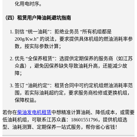
化用电时序。
（四）租赁用户降油耗避坑指南
别信 “统一油耗”：拒绝业务员 “所有机组都是
200g/Kw.h” 的说法，要求提供具体机组的燃油消耗率参
数，按实际参数计算；
优先 “全保养租赁”：选提供定期保养的服务商（如江苏
众鑫），避免因保养缺失导致油耗升高，还能减少故
障；
签订 “油耗约定”：租赁合同中可约定机组燃油消耗率范
围，若实际油耗超约定，要求服务商检修或更换机组，
保障权益。
若你在
柴油发电机租赁
中想精准计算油耗、降低成本，或需要
低油耗机组，可联系江苏众鑫：18601551796，提供机组选
型、油耗测算、定期保养一站式服务，帮你省心省钱！