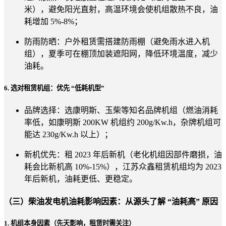
米），避免阳光直射，高温环境会使机组散热不良，油
耗增加 5%-8%；
防雨防晒：户外租赁需搭建防雨棚（避免雨水进入机
组），夏季可在棚顶加装遮阳网，降低环境温度，减少
油耗。
6. 选对租赁机组：优先 “低耗机型”
品牌选择：选康明斯、玉柴等知名品牌机组（燃油消耗
率低，如康明斯 200KW 机组约 200g/Kw.h，杂牌机组可
能达 230g/Kw.h 以上）；
新机优先：租 2023 年后新机（老化机组因部件磨损，油
耗会比新机高 10%-15%），江苏众鑫租赁机组均为 2023
年后新机，油耗更低、更稳定。
（三）柴油发电机油耗影响因素：从源头了解 “油耗高” 原因
1. 机组本身因素（先天影响，租赁时需关注）