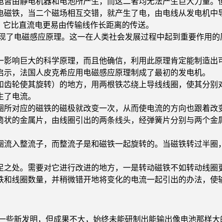
电皆由静电机器和电池所产生，而这二者均无法产生巨大力量。
磁铁，当二个磁场相互交错，就产生了电，由电线从发电机中导
，它比直流电更易由传输线作长距离的传送。
发现了电磁感应原理。这一在人类社会发展过程中起到重要作用的
影响巨大的科学原理，而且他确信，利用此原理肯定能制造出
示，法国人皮克希应用电磁感应原理制成了最初的发电机。
齿轮使其旋转）的地方，用两根铁芯绕上导线线圈，使其分别对准
生了电流。
所对应的磁铁的磁极就改变一次，从而使电流的方向也跟着改变
筒状的金属片，由线圈引出的两条线头，经弹簧片分别与两个金
。
流入整流子，而整流子是和磁铁一起旋转的。当磁铁转过半圈，
之处。需要对它进行改进的地方，一是转动磁铁不如转动线圈更
铁和线圈数量，并稍微错开地将变化的电流一起引出的办法，使
了一些新发明，但成果不大，始终未能研制出能输出像电池那样