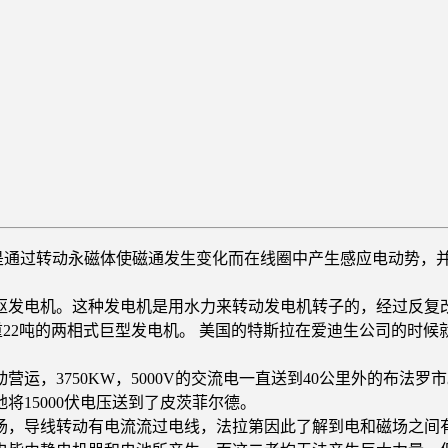
是通过转动永磁体使磁通发生变化而在线圈中产生感应电动势，
发电机。这种发电机是用水力来转动发电机转子的，经过反复改进
，重22吨的两相式巨型发电机。 美国的特斯拉在爱迪生公司的时
，3750KW，5000V的交流电一直送到40公里外的布法罗
将15000伏电压送到了皮茨菲尔德。
场，导线转动有电流流过电线，法拉第因此了解到电和磁场之间