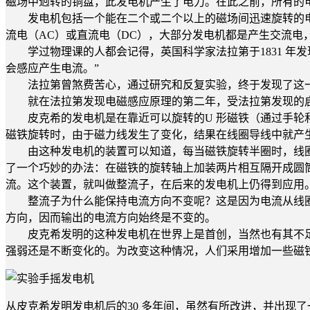
磁场中迥转的铜盘，此发电机产生了电力。在此之前，所有的
发电机包括一个能在二个或二个以上的磁场间迅速旋转的电
流电（AC）或直流电（DC），大部分发电机都是产生交流电
学过物理课的人都会记得，英国科学家法拉第于1831 年
会感应产生电流。”
法拉第曾煞费苦心，通过研究和反复实验，终于发现了这一
就在法拉第发现电磁感应原理的第二年，受法拉第发现的启
皮克希的发电机是在靠近可以旋转的U 形磁铁（通过手轮和
磁铁旋转时，由于磁力线发生了变化，结果在线圈导线中就产
由这种发电机的装置可以知道，每当磁铁旋转半圈时，线圈
了一个巧妙的办法：在磁铁的旋转轴上加装两片相互隔开成圆
流。这个装置，就叫做整流子，在后来的发电机上仍得到应用
整流子为什么能保持电流方向不变呢？这是因为电流从线圈
方向，因而输出的电流方向始终是不变的。
皮克希发明的这种发电机在世界上是首创，当然也有其不足
强弱还是不断变化的。为改变这种情况，人们采用增加一些磁
从皮克希发明发电机后的30 多年间，虽然有所改进，并出现