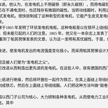
大改进。他认为，在发电机上不用磁铁（即永久磁铁），而用电磁
在不通电流时，也还残存有微弱的磁性。当转动线圈时，利用这
铁式发电机。很快就制成了这种新型的发电机，它能产生皮克发电
来。
1865 年发明了环状发电机电枢。这种电枢是以在铁环上绕线
，但未能引起的人们的注意。1865 年，他又在一本杂志上发表
，看到了帕其努悌发表的文章，认为这一发明有其优越性。于是，
进，使发电机发出的电流强度变化极小。而采用帕其努悌设计方
且被人们誉为“发电机之父”。
改进从而制造出更先进的发电机。在这些人中，就有德国的西门
纸进行绝缘，然后将环捆在一起作为铁芯，在其上面绕上导线线
制成铁芯，然后在上面绕上导线线圈。人们把这种方法叫做“鼓卷
以西门子公司为核心，大力研制各种发电机，从而使电力工业
化。其中