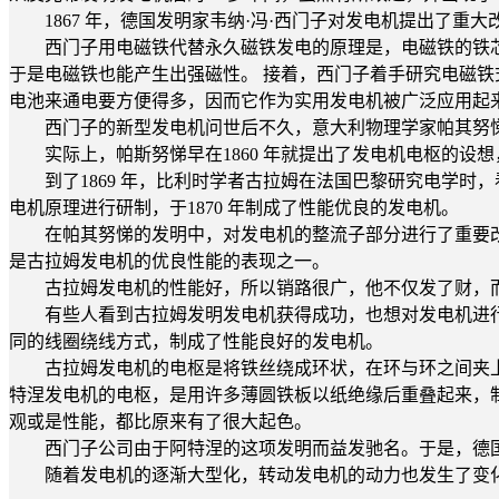
1867 年，德国发明家韦纳·冯·西门子对发电机提出了重
西门子用电磁铁代替永久磁铁发电的原理是，电磁铁的铁芯
于是电磁铁也能产生出强磁性。 接着，西门子着手研究电磁
电池来通电要方便得多，因而它作为实用发电机被广泛应用起
西门子的新型发电机问世后不久，意大利物理学家帕其努悌于
实际上，帕斯努悌早在1860 年就提出了发电机电枢的设想
到了1869 年，比利时学者古拉姆在法国巴黎研究电学时
电机原理进行研制，于1870 年制成了性能优良的发电机。
在帕其努悌的发明中，对发电机的整流子部分进行了重要改
是古拉姆发电机的优良性能的表现之一。
古拉姆发电机的性能好，所以销路很广，他不仅发了财，而
有些人看到古拉姆发明发电机获得成功，也想对发电机进行
同的线圈绕线方式，制成了性能良好的发电机。
古拉姆发电机的电枢是将铁丝绕成环状，在环与环之间夹上
特涅发电机的电枢，是用许多薄圆铁板以纸绝缘后重叠起来，
观或是性能，都比原来有了很大起色。
西门子公司由于阿特涅的这项发明而益发驰名。于是，德国
随着发电机的逐渐大型化，转动发电机的动力也发生了变