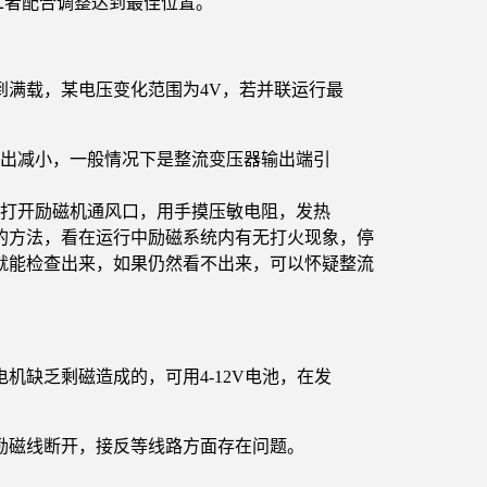
二者配合调整达到最佳位置。
到满载，某电压变化范围为4V，若并联运行最
输出减小，一般情况下是整流变压器输出端引
，打开励磁机通风口，用手摸压敏电阻，发热
的方法，看在运行中励磁系统内有无打火现象，停
就能检查出来，如果仍然看不出来，可以怀疑整流
机缺乏剩磁造成的，可用4-12V电池，在发
励磁线断开，接反等线路方面存在问题。