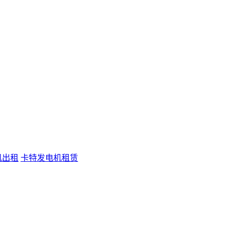
机出租
卡特发电机租赁