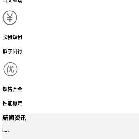
当天到场
长租短租
低于同行
规格齐全
性能稳定
新闻资讯
news