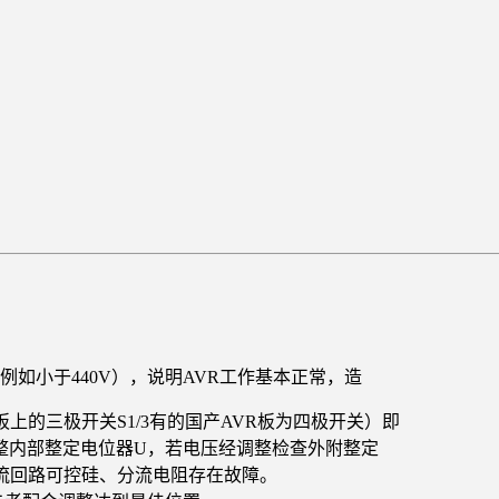
如小于440V），说明AVR工作基本正常，造
上的三极开关S1/3有的国产AVR板为四极开关）即
整内部整定电位器U，若电压经调整检查外附整定
流回路可控硅、分流电阻存在故障。