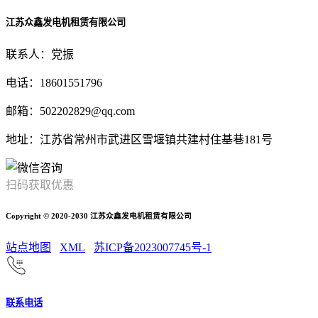
江苏众鑫发电机租赁有限公司
联系人：党振
电话：18601551796
邮箱：502202829@qq.com
地址：江苏省常州市武进区雪堰镇共建村住基巷181号
扫码获取优惠
Copyright © 2020-2030 江苏众鑫发电机租赁有限公司
站点地图
XML
苏ICP备2023007745号-1
联系电话