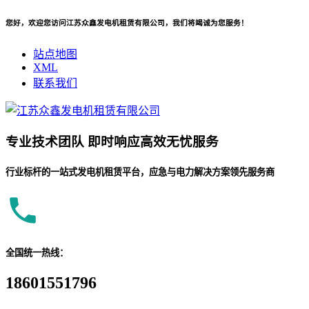
您好，欢迎您访问江苏众鑫发电机租赁有限公司，我们将竭诚为您服务！
站点地图
XML
联系我们
专业
技术团队
即时响应
高效无忧服务
行业标杆的一站式发电机租赁平台，应急与电力解决方案领先服务商
全国统一热线：
18601551796