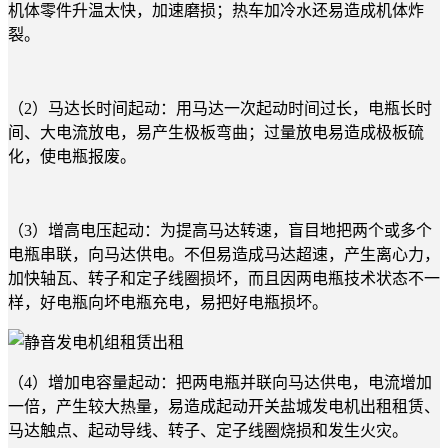
机体零件升温太快，加速磨损；热车加冷水还易造成机体炸
裂。
（2）马达长时间起动：用马达一次起动时间过长，电瓶长时
间、大电流放电，易产生极板弯曲；过量放电易造成极板硫
化，使电瓶报废。
（3）增高电压起动：为提高马达转速，盲目地把两个或多个
电瓶串联，向马达供电。不但易造成马达超速，产生离心力，
加快轴瓦、转子和定子线圈损坏，而且因两电瓶技术状态不一
样，好电瓶向坏电瓶充电，易把好电瓶损坏。
（4）增加电容量起动：把两电瓶并联向马达供电，电流增加
一倍，产生较大热量，易造成起动开关盐城发电机出租租赁、
马达触点、起动导线、转子、定子线圈烧损和发生火灾。