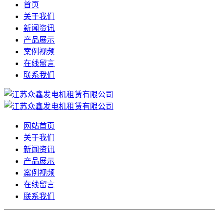
首页
关于我们
新闻资讯
产品展示
案例视频
在线留言
联系我们
网站首页
关于我们
新闻资讯
产品展示
案例视频
在线留言
联系我们