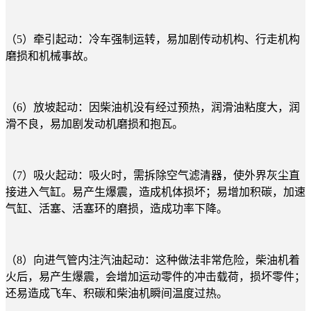
（5）牵引起动：冷车强制运转，易加剧传动机构、行走机构
磨损和机械事故。
（6）放坡起动：因柴油机没有经过预热，润滑油粘度大，润
滑不良，易加剧发动机磨损和抱瓦。
（7）吸火起动：吸火时，需拆除空气滤清器，使外界灰尘直
接进入气缸。易产生爆震，造成机体损坏；易增加积碳，加速
气缸、活塞、活塞环的磨损，造成功率下降。
（8）向进气管内注汽油起动：这种做法非常危险，柴油机着
火后，易产生爆震，会增加运动零件的冲击载荷，损坏零件；
还易造成飞车、积碳和柴油机瞬间温度过热。