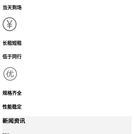
当天到场
长租短租
低于同行
规格齐全
性能稳定
新闻资讯
news