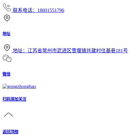
联系电话：18601551796
地址
地址：江苏省常州市武进区雪堰镇共建村住基巷181号
微信
扫码添加关注
返回顶部