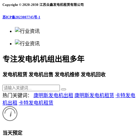
Copyright © 2020-2030 江苏众鑫发电机租赁有限公司
苏ICP备2023007745号-1
专注发电机机组出租多年
发电机租赁 发电机出售 发电机维修 发电机回收
热门关键词：
康明斯发电机出租
康明斯发电机租赁
卡特发电
机出租
卡特发电机租赁
当天预定