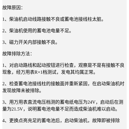
故障原因：
1、柴油机启动线路接触不良或蓄电池接线柱太脏。
2、柴油机使用的蓄电池电量不足。
3、磁力开关内部接触不良。
故障排除方法：
1、对启动路线和起动按钮进行检查，观察是不是有接触不良
现象，经万用表R×1档测试，发电其均属正常。
2、检查蓄电池接线柱的接触面并重新紧固，在启动柴油机时
发现故障未被排除。
3、用万用表直流电压档测的蓄电纸电压为24V，启动后在测
量为21.5V，说明蓄电池电量不足而造成柴油机难以启动。
4、更换点亮充足的蓄电池后，启动柴油机，故障即被排除