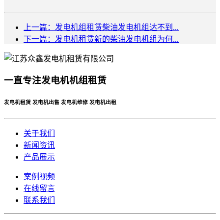
上一篇：发电机组租赁柴油发电机组达不到...
下一篇：发电机租赁新的柴油发电机组为何...
一直专注发电机机组租赁
发电机租赁 发电机出售 发电机维修 发电机出租
关于我们
新闻资讯
产品展示
案例视频
在线留言
联系我们