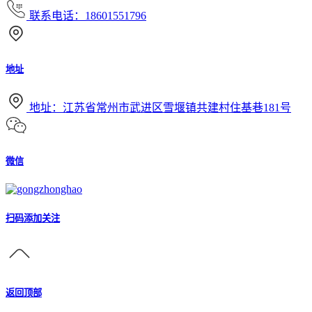
联系电话：18601551796
地址
地址：江苏省常州市武进区雪堰镇共建村住基巷181号
微信
扫码添加关注
返回顶部