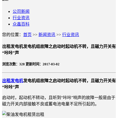
公司新闻
行业资讯
众鑫百科
您的位置：
首页
>>
新闻资讯
>>
行业资讯
出租发电机发电机组故障之启动时起动机不转，且磁力开关有
“咔咔”声
浏览次数：
328
更新时间：2017-03-02
出租发电机
发电机组故障之启动时起动机不转，且磁力开关有
“咔咔”声
启动时，起动机不转动，且听到“咔咔”响声的故障一般是由于
磁力开关内部接触不良或蓄电池电量不足所引起的。