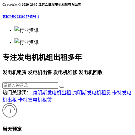
Copyright © 2020-2030 江苏众鑫发电机租赁有限公司
苏ICP备2023007745号-1
专注发电机机组出租多年
发电机租赁 发电机出售 发电机维修 发电机回收
热门关键词：
康明斯发电机出租
康明斯发电机租赁
卡特发电
机出租
卡特发电机租赁
当天预定