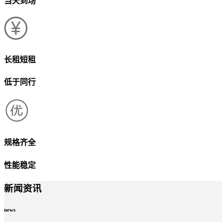
当天到场
长租短租
低于同行
规格齐全
性能稳定
新闻资讯
news