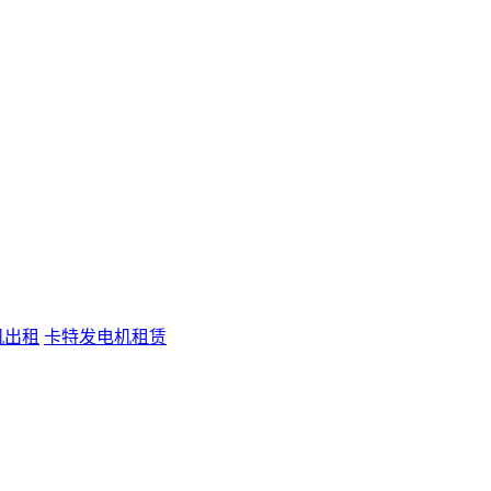
机出租
卡特发电机租赁