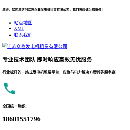
您好，欢迎您访问江苏众鑫发电机租赁有限公司，我们将竭诚为您服务！
站点地图
XML
联系我们
专业
技术团队
即时响应
高效无忧服务
行业标杆的一站式发电机租赁平台，应急与电力解决方案领先服务商
全国统一热线：
18601551796