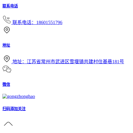
联系电话
联系电话：18601551796
地址
地址：江苏省常州市武进区雪堰镇共建村住基巷181号
微信
扫码添加关注