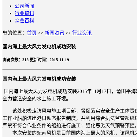
公司新闻
行业资讯
众鑫百科
您的位置：
首页
>>
新闻资讯
>>
行业资讯
国内海上最大风力发电机成功安装
浏览次数：
318
更新时间：2015-11-19
国内海上最大风力发电机成功安装
国内海上最大风力发电机成功安装2015年11月17日，莆
全力营造安全的水上施工环境。
该处积极走访风电施工项目部，督促落实安全生产主体责任
工作业船舶进出港日动态报告制度，并利用综合执法监管系统
严禁不符合作业条件的船舶进行施工；强化恶劣天气预警预控
本次安装的5mw风机是目前国内海上最大的风机，该风机采用湘电