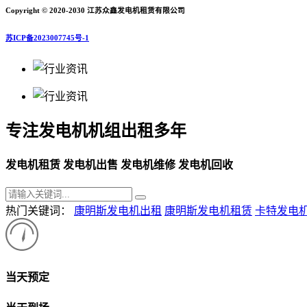
Copyright © 2020-2030 江苏众鑫发电机租赁有限公司
苏ICP备2023007745号-1
专注发电机机组出租多年
发电机租赁 发电机出售 发电机维修 发电机回收
热门关键词：
康明斯发电机出租
康明斯发电机租赁
卡特发电
当天预定