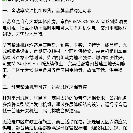
一、全功率柴油机组现货，品牌品质稳定可靠
江苏众鑫自有大型实体库房，常备50KW-8000KW 全系列柴油发
电机组，覆盖小功率临时用电到大功率并机保电，常州本地随时
调货，无需异地等待。
所有柴油机组均选用康明斯、潍柴、玉柴、卡特等一线品牌，九
成新精品设备，定期更换耗材、全面维保检修，每台机组出车前
都经过严格带载测试。柴油机组动力输出强劲、燃油经济性好，
可支持 24 小时不间断连续作业，完美适配常州基建工地长期施
工、厂区全天候限电备用等严苛用电场景，故障率低、供电稳
定。
二、静音柴油机型可选，适配城区环保管控
针对常州城区、居民区、商圈周边的噪音与环保要求，公司配备
多款静音型柴油发电机组，通过多层降噪结构设计，运行噪音远
低于普通开架机组，尾气排放合规达标。
无论是市区市政工程施工、商业活动保电，还是居民区周边应急
供电，静音柴油机组都能满足环保管控标准，避免扰民违规，保