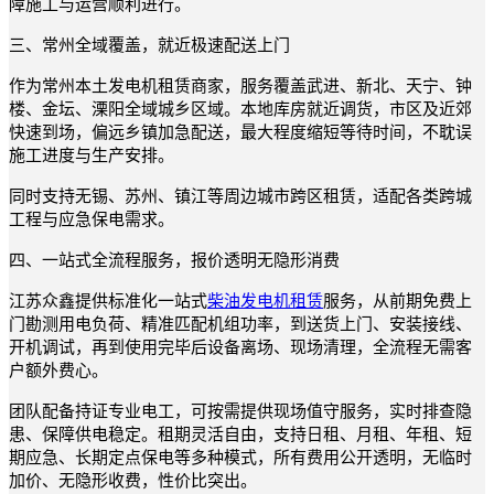
障施工与运营顺利进行。
三、常州全域覆盖，就近极速配送上门
作为常州本土发电机租赁商家，服务覆盖武进、新北、天宁、钟
楼、金坛、溧阳全域城乡区域。本地库房就近调货，市区及近郊
快速到场，偏远乡镇加急配送，最大程度缩短等待时间，不耽误
施工进度与生产安排。
同时支持无锡、苏州、镇江等周边城市跨区租赁，适配各类跨城
工程与应急保电需求。
四、一站式全流程服务，报价透明无隐形消费
江苏众鑫提供标准化一站式
柴油发电机租赁
服务，从前期免费上
门勘测用电负荷、精准匹配机组功率，到送货上门、安装接线、
开机调试，再到使用完毕后设备离场、现场清理，全流程无需客
户额外费心。
团队配备持证专业电工，可按需提供现场值守服务，实时排查隐
患、保障供电稳定。租期灵活自由，支持日租、月租、年租、短
期应急、长期定点保电等多种模式，所有费用公开透明，无临时
加价、无隐形收费，性价比突出。