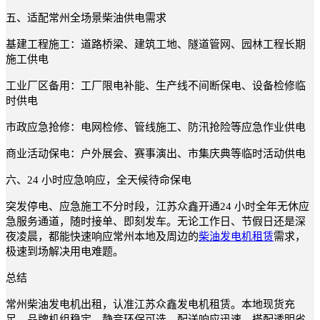
五、适配常州全场景柴油供电需求
基建工程施工：道路桥梁、建筑工地、隧道管网、园林工程长期
施工供电
工业厂区备用：工厂限电补能、生产线不间断保电、设备检修临
时供电
市政应急抢修：电网检修、管线施工、防汛抢险等应急作业供电
商业活动保电：户外展会、赛事演出、市集庆典等临时活动供电
六、24 小时应急响应，全天候待命保电
突发停电、应急施工不分时段，江苏众鑫开通24 小时全年无休应
急服务通道，随时接单、即刻发车。无论工作日、节假日还是深
夜凌晨，都能快速响应常州本地及周边的
柴油发电机租赁
需求，
极速到场解决用电难题。
总结
常州柴油发电机出租，认准江苏众鑫发电机租赁。本地现货充
足、品牌机组稳定、静音环保可选、配送响应迅速，搭配透明省