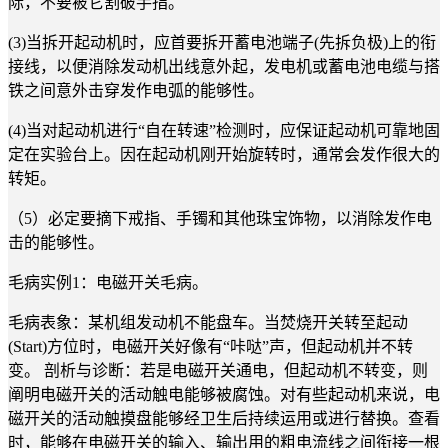
际，不要被它割破手指。
(3)当拆开起动机时，应首要拆开蓄电池端子(先拆负极)上的衔
接线，以便消除发动机出线意外起，发电机或蓄电池电缆与搭
铁之间意外击穿发作电弧的能够性。
(4)当对起动机进行“自在转速”检测时，应保证起动机可靠地固
定在实验台上。因在起动机刚开始旋转时，通常会发作很大的
转矩。
（5）必定要摘下戒指、手镯和其他珠宝饰物，以消除发作电
击的能够性。
毛病实例1：电磁开关毛病。
毛病表象：某机组发动机不能盘车。当焚烧开关转至起动
(Start)方位时，电磁开关好像有“咔哒”声，但起动机并不转
变。 剖析与诊断：若是电磁开关通电，但起动机不转变，则
阐明电磁开关的活动触电能够被腐蚀。对有些起动机来说，电
磁开关的活动触摸盘能够经卫生后持续运用或进行替换。查看
时，能够在电磁开关的输入、输出用的粗电流线之间衔接一根