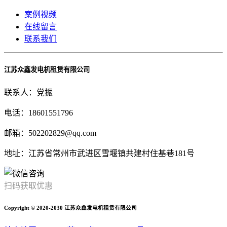
案例视频
在线留言
联系我们
江苏众鑫发电机租赁有限公司
联系人：党振
电话：18601551796
邮箱：502202829@qq.com
地址：江苏省常州市武进区雪堰镇共建村住基巷181号
扫码获取优惠
Copyright © 2020-2030 江苏众鑫发电机租赁有限公司