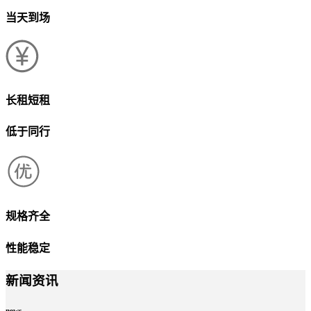
当天到场
长租短租
低于同行
规格齐全
性能稳定
新闻资讯
news