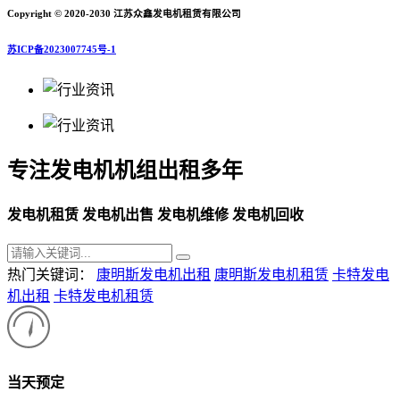
Copyright © 2020-2030 江苏众鑫发电机租赁有限公司
苏ICP备2023007745号-1
专注发电机机组出租多年
发电机租赁 发电机出售 发电机维修 发电机回收
热门关键词：
康明斯发电机出租
康明斯发电机租赁
卡特发电
机出租
卡特发电机租赁
当天预定