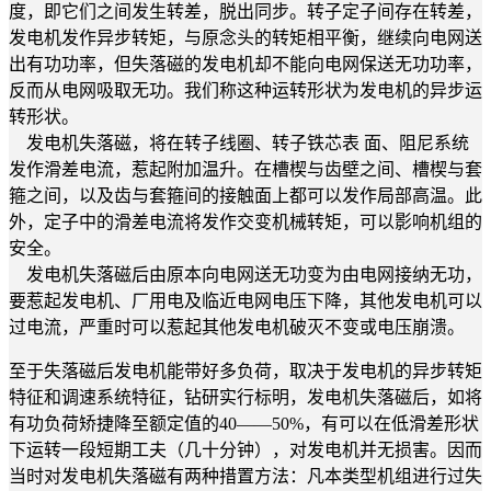
度，即它们之间发生转差，脱出同步。转子定子间存在转差，
发电机发作异步转矩，与原念头的转矩相平衡，继续向电网送
出有功功率，但失落磁的发电机却不能向电网保送无功功率，
反而从电网吸取无功。我们称这种运转形状为发电机的异步运
转形状。
发电机失落磁，将在转子线圈、转子铁芯表 面、阻尼系统
发作滑差电流，惹起附加温升。在槽楔与齿壁之间、槽楔与套
箍之间，以及齿与套箍间的接触面上都可以发作局部高温。此
外，定子中的滑差电流将发作交变机械转矩，可以影响机组的
安全。
发电机失落磁后由原本向电网送无功变为由电网接纳无功，
要惹起发电机、厂用电及临近电网电压下降，其他发电机可以
过电流，严重时可以惹起其他发电机破灭不变或电压崩溃。
至于失落磁后发电机能带好多负荷，取决于发电机的异步转矩
特征和调速系统特征，钻研实行标明，发电机失落磁后，如将
有功负荷矫捷降至额定值的40——50%，有可以在低滑差形状
下运转一段短期工夫（几十分钟），对发电机并无损害。因而
当时对发电机失落磁有两种措置方法：凡本类型机组进行过失