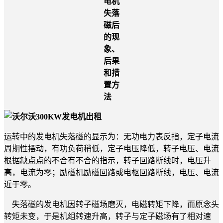
电机
失落
磁后
的现
象、
后果
和措
置方
法
运转中的发电机失落磁的显示为：无功电力表反指，定子电流
周期性摆动，有功负荷稍低，定子电压降低，转子电压、电流
根据缺点点的不合有不合的指示，转子回路断线时，电压升
高，电流为零；励磁机励磁回路或电枢回路断线，电压、电流
近于零。
失落磁的发电机因转子磁场磨灭，电磁转矩下降，而原念头
转矩未变，于是机组转速升高，转子与定子磁场有了相对速