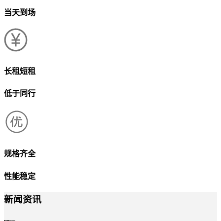
当天到场
长租短租
低于同行
规格齐全
性能稳定
新闻资讯
news