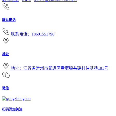
联系电话
联系电话：18601551796
地址
地址：江苏省常州市武进区雪堰镇共建村住基巷181号
微信
扫码添加关注