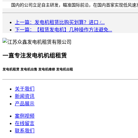
国内的公司立足自主研发，瞄准国际前沿，在国内首家实现低风速
上一篇：发电机租赁比购买划算？进口 /...
下一篇：【租赁发电机】几种操作方法避免...
一直专注发电机机组租赁
发电机租赁 发电机出售 发电机维修 发电机出租
关于我们
新闻资讯
产品展示
案例视频
在线留言
联系我们