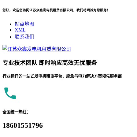
您好，欢迎您访问江苏众鑫发电机租赁有限公司，我们将竭诚为您服务！
站点地图
XML
联系我们
专业
技术团队
即时响应
高效无忧服务
行业标杆的一站式发电机租赁平台，应急与电力解决方案领先服务商
全国统一热线：
18601551796