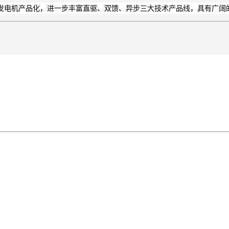
发电机产品化，进一步丰富直驱、双馈、异步三大技术产品线，具有广阔的