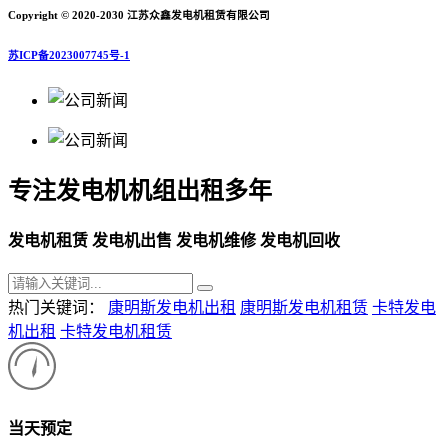
Copyright © 2020-2030 江苏众鑫发电机租赁有限公司
苏ICP备2023007745号-1
专注发电机机组出租多年
发电机租赁 发电机出售 发电机维修 发电机回收
热门关键词：
康明斯发电机出租
康明斯发电机租赁
卡特发电
机出租
卡特发电机租赁
当天预定