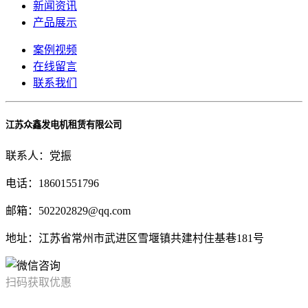
新闻资讯
产品展示
案例视频
在线留言
联系我们
江苏众鑫发电机租赁有限公司
联系人：党振
电话：18601551796
邮箱：502202829@qq.com
地址：江苏省常州市武进区雪堰镇共建村住基巷181号
扫码获取优惠