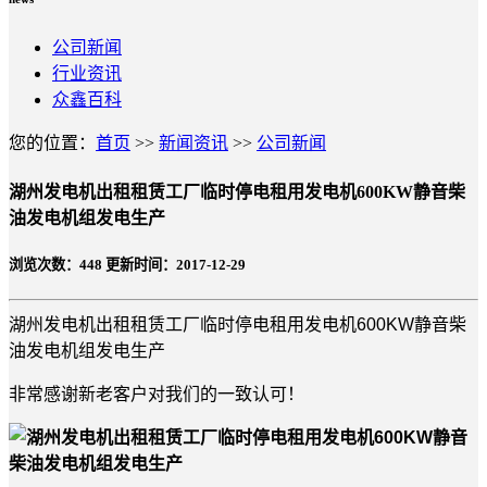
公司新闻
行业资讯
众鑫百科
您的位置：
首页
>>
新闻资讯
>>
公司新闻
湖州发电机出租租赁工厂临时停电租用发电机600KW静音柴
油发电机组发电生产
浏览次数：
448
更新时间：2017-12-29
湖州发电机出租租赁工厂临时停电租用发电机600KW静音柴
油发电机组发电生产
非常感谢新老客户对我们的一致认可
！