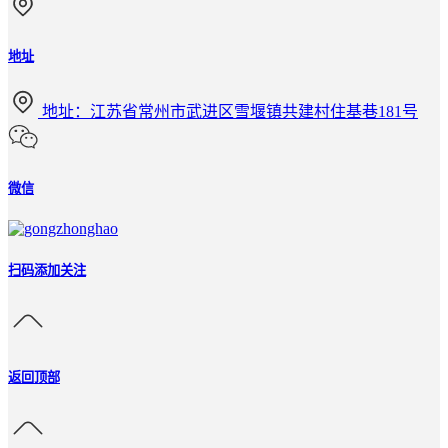
地址
地址：江苏省常州市武进区雪堰镇共建村住基巷181号
微信
扫码添加关注
返回顶部