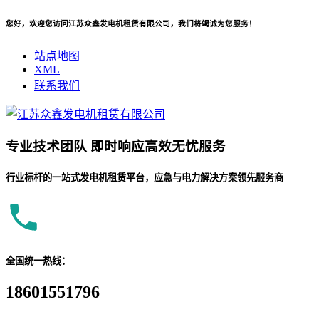
您好，欢迎您访问江苏众鑫发电机租赁有限公司，我们将竭诚为您服务！
站点地图
XML
联系我们
专业
技术团队
即时响应
高效无忧服务
行业标杆的一站式发电机租赁平台，应急与电力解决方案领先服务商
全国统一热线：
18601551796