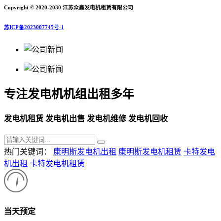
Copyright © 2020-2030 江苏众鑫发电机租赁有限公司
苏ICP备2023007745号-1
专注发电机机组出租多年
发电机租赁 发电机出售 发电机维修 发电机回收
热门关键词：
康明斯发电机出租
康明斯发电机租赁
卡特发电
机出租
卡特发电机租赁
当天预定