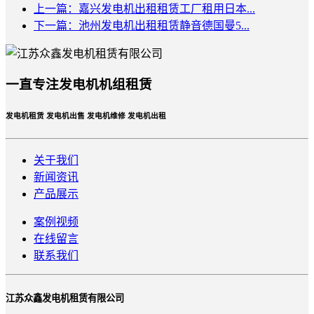
上一篇：嘉兴发电机出租租赁工厂租用日本...
下一篇：池州发电机出租租赁静音德国曼5...
一直专注发电机机组租赁
发电机租赁 发电机出售 发电机维修 发电机出租
关于我们
新闻资讯
产品展示
案例视频
在线留言
联系我们
江苏众鑫发电机租赁有限公司