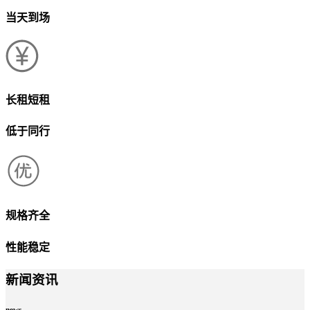
当天到场
长租短租
低于同行
规格齐全
性能稳定
新闻资讯
news