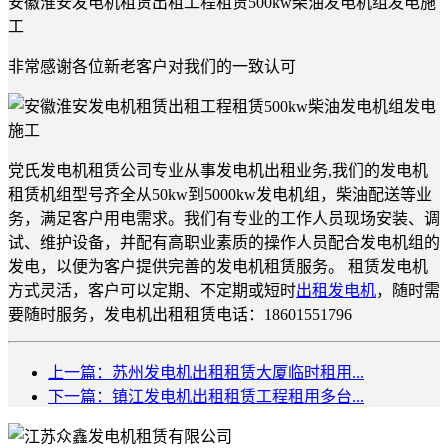
安徽淮安发电机租赁出租工程租赁500kw柴油发电机组发电施
工
非常感谢各位新老客户对我们的一致认可
党氏发电机租赁公司专业从事发电机出租业务,我们的发电机
租赁
机组型号齐全从50kw到5000kw发电机组，柴油配送等业
务
，
满足客户用电需求。
我们有专业的工作人员现场安装、调
试、维护设备，并配有高职业素质的操作人员配合发电机组的
发电，以便为客户提供完善的
发电机租赁服务
。 租赁发电机
方式灵活，客户可以定期、不定期或短时
出租发电机
，随时需
要随时服务，发电机出租租赁电话：18601551796
上一篇：苏州发电机出租租赁大厦临时租用...
下一篇：镇江发电机出租租赁工程租用多台...