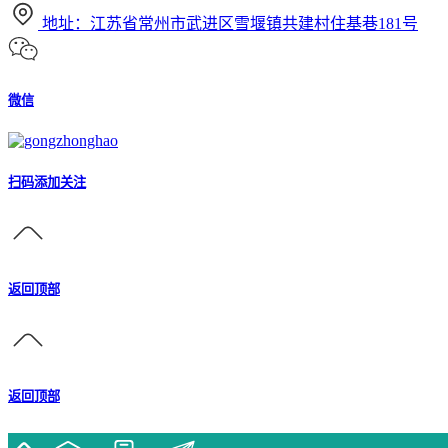
地址：江苏省常州市武进区雪堰镇共建村住基巷181号
微信
扫码添加关注
返回顶部
返回顶部