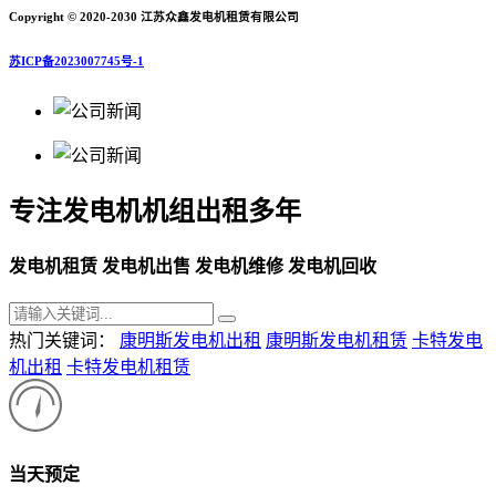
Copyright © 2020-2030 江苏众鑫发电机租赁有限公司
苏ICP备2023007745号-1
专注发电机机组出租多年
发电机租赁 发电机出售 发电机维修 发电机回收
热门关键词：
康明斯发电机出租
康明斯发电机租赁
卡特发电
机出租
卡特发电机租赁
当天预定