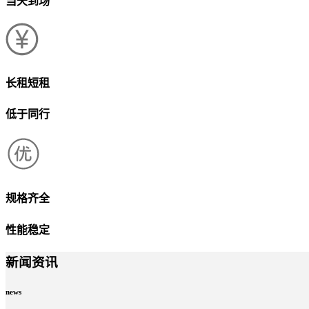
当天到场
长租短租
低于同行
规格齐全
性能稳定
新闻资讯
news