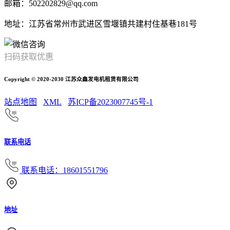
邮箱：502202829@qq.com
地址：江苏省常州市武进区雪堰镇共建村住基巷181号
扫码获取优惠
Copyright © 2020-2030 江苏众鑫发电机租赁有限公司
站点地图
XML
苏ICP备2023007745号-1
联系电话
联系电话：18601551796
地址