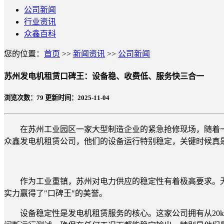
公司新闻
行业资讯
众鑫百科
您的位置：
首页
>>
新闻资讯
>>
公司新闻
苏州发电机租赁口碑王：设备稳、收费低、服务快三合一
浏览次数：
79
更新时间：2025-11-04
在苏州工业园区一家大型制造企业的紧急抢修现场，随着
众鑫发电机租赁公司，他们的设备运行特别稳定，关键时候真
作为工业重镇，苏州对电力供应的稳定性有着极高要求。
实力赢得了"口碑王"的美誉。
设备稳定性是发电机租赁服务的核心。这家公司拥有从20k