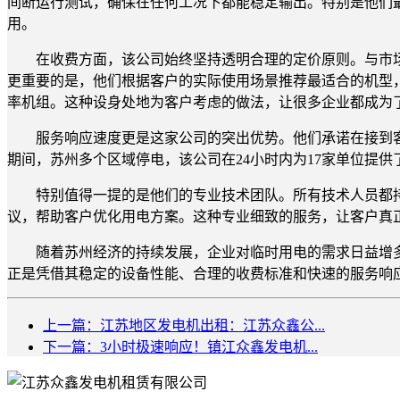
间断运行测试，确保在任何工况下都能稳定输出。特别是他们
用。
在收费方面，该公司始终坚持透明合理的定价原则。与市
更重要的是，他们根据客户的实际使用场景推荐最适合的机型
率机组。这种设身处地为客户考虑的做法，让很多企业都成为
服务响应速度更是这家公司的突出优势。他们承诺在接到
期间，苏州多个区域停电，该公司在24小时内为17家单位提
特别值得一提的是他们的专业技术团队。所有技术人员都
议，帮助客户优化用电方案。这种专业细致的服务，让客户真
随着苏州经济的持续发展，企业对临时用电的需求日益增
正是凭借其稳定的设备性能、合理的收费标准和快速的服务响应，
上一篇：江苏地区发电机出租：江苏众鑫公...
下一篇：3小时极速响应！镇江众鑫发电机...