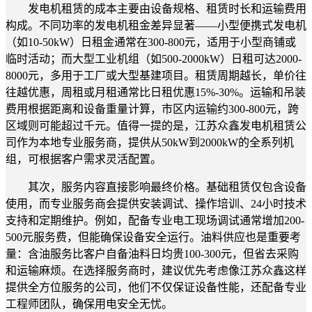
发电机租赁的成本主要由设备规格、租赁时长和运输费用
构成。不同功率的发电机租金差异显著——小型便携式发电机
（如10-50kW）日租金通常在300-800元，适用于小型商铺或
临时活动；而大型工业机组（如500-2000kW）日租可达2000-
8000元，多用于工厂或大型基建项目。租赁周期越长，单价往
往越优惠，周租或月租通常比日租优惠15%-30%。运输和吊装
费用根据距离和设备重量计算，市区内运输约300-800元，跨
区域则可能超过千元。值得一提的是，江苏众鑫发电机租赁公
司作为本地专业服务商，提供从50kW到2000kW的全系列机
组，可根据客户需求灵活配置。
其次，服务内容直接影响最终价格。基础租赁仅包含设备
使用，而专业服务商会提供安装调试、操作培训、24小时技术
支持和定期维护。例如，配备专业电工现场调试通常增加200-
500元服务费，但能确保设备安全运行。油料供应也是重要考
量：含油服务比客户自备油料日均贵100-300元，但省去采购
和运输麻烦。在选择服务商时，建议优先考虑像江苏众鑫这样
提供全方位服务的公司，他们不仅保证设备性能，还配备专业
工程师团队，确保用电安全无忧。