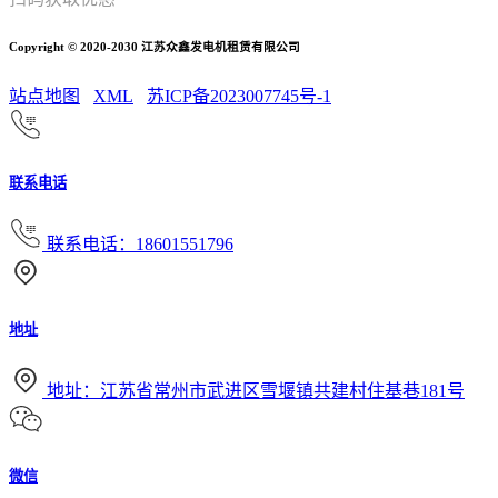
Copyright © 2020-2030 江苏众鑫发电机租赁有限公司
站点地图
XML
苏ICP备2023007745号-1
联系电话
联系电话：18601551796
地址
地址：江苏省常州市武进区雪堰镇共建村住基巷181号
微信