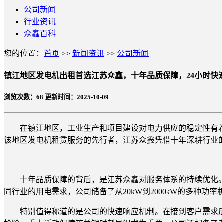
公司新闻
行业资讯
众鑫百科
您的位置：
首页
>>
新闻资讯
>>
公司新闻
镇江地区发电机出租首选江苏众鑫，十年品质保障，24小时快
浏览次数：
68
更新时间：2025-10-09
在镇江地区，工业生产和项目建设对电力供应的稳定性有
该地区发电机租赁服务的先行者，江苏众鑫凭借十年深耕行业
十年品质保障的背后，是江苏众鑫对服务体系的持续优化
同行业的用电需求，公司储备了从20kW到2000kW的多
特别值得称道的是公司的快速响应机制。在接到客户需求