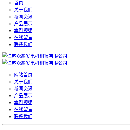
首页
关于我们
新闻资讯
产品展示
案例视频
在线留言
联系我们
网站首页
关于我们
新闻资讯
产品展示
案例视频
在线留言
联系我们