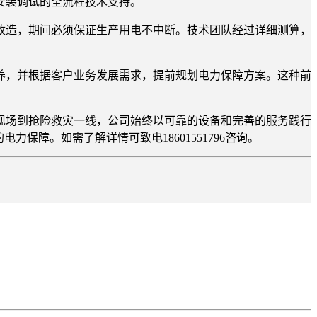
安装调试的全流程技术支持。
改造，期间必须保证生产用电不中断。技术团队经过详细测算，
养，并根据客户业务发展需求，提前规划电力保障方案。这种前
现场到抢险救灾一线，公司始终以可靠的设备和完善的服务践行
障。如需了解详情可致电18601551796咨询。