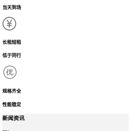
当天到场
长租短租
低于同行
规格齐全
性能稳定
新闻资讯
news