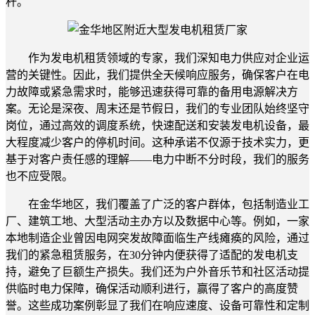
杆。
作为发电机租赁领域的专家，我们深知电力供应对企业运
营的关键性。因此，我们提供全天候响应服务，确保客户在电
力故障或紧急需求时，能够迅速获得可靠的备用电源解决方
案。无论是深夜、周末还是节假日，我们的专业团队始终坚守
岗位，通过高效的调度系统，快速配送和安装发电机设备，最
大程度减少客户的停机时间。这种承诺不仅源于技术实力，更
基于对客户责任感的理解——电力中断不分时段，我们的服务
也不应受限。
在金华地区，我们覆盖了广泛的客户群体，包括制造业工
厂、建筑工地、大型活动主办方以及数据中心等。例如，一家
本地制造企业曾因电网突发故障面临生产线瘫痪的风险，通过
我们的紧急租赁服务，在30分钟内便获得了适配的发电机支
持，避免了巨额生产损失。我们还为户外音乐节和社区活动提
供临时电力保障，确保活动顺利进行，赢得了客户的高度赞
誉。这些成功案例彰显了我们在响应速度、设备可靠性和定制