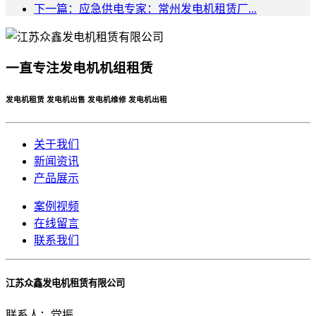
下一篇：应急供电专家：常州发电机租赁厂...
一直专注发电机机组租赁
发电机租赁 发电机出售 发电机维修 发电机出租
关于我们
新闻资讯
产品展示
案例视频
在线留言
联系我们
江苏众鑫发电机租赁有限公司
联系人：党振