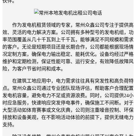
伙伴。
作为发电机租赁领域的专家，常州众鑫公司专注于提供高
效、灵活的电力解决方案。公司拥有多种型号的发电机组，功
率范围覆盖从几十千瓦到上千千瓦，能够满足不同规模和需求
的客户。无论是短期项目还是长期合作，公司都能根据现场情
况定制方案，确保电力输出稳定、能耗优化。设备均经过严格
维护和定期检测，保证性能可靠、运行安全，有效降低故障风
险，为客户节省时间和成本。
在建筑工地应用中，电力需求往往具有突发性和高负荷特
点。常州众鑫公司通过专业团队现场评估，帮助客户合理配置
发电机容量，避免电力不足或资源浪费。同时，公司提供24小
时应急服务，快速响应突发停电事件，确保施工不间断。对于
大型活动如体育赛事或文化庆典，公司则注重噪音控制、环保
排放和设备美观，在不影响活动体验的前提下，提供无缝电力
支持。