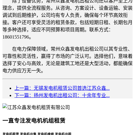
除了设备优势，常州众鑫发电机出租公司还以客户至上为
理念，提供全流程服务。从咨询、方案设计、设备运输、安装
调试到后期维护，公司均有专人负责，确保每个环节高效衔
接。客户还可享受灵活的租赁条款，包括短期日租、长期包月
等多种选择，适应不同预算和项目周期。联系方式：
18601551796。
在电力保障领域，常州众鑫发电机出租公司以其专业性、
可靠性和灵活性，赢得了市场的广泛认可。选择他们，意味着
选择了安心与高效，无论是建筑工地还是大型活动，都能确保
电力供应万无一失。
上一篇：无锡发电机租赁公司首选江苏众鑫...
下一篇：扬州发电机出租公司：十余年专业...
一直专注发电机机组租赁
发电机租赁 发电机出售 发电机维修 发电机出租