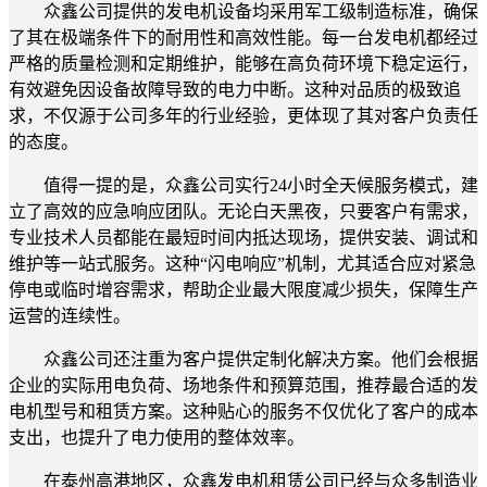
众鑫公司提供的发电机设备均采用军工级制造标准，确保
了其在极端条件下的耐用性和高效性能。每一台发电机都经过
严格的质量检测和定期维护，能够在高负荷环境下稳定运行，
有效避免因设备故障导致的电力中断。这种对品质的极致追
求，不仅源于公司多年的行业经验，更体现了其对客户负责任
的态度。
值得一提的是，众鑫公司实行24小时全天候服务模式，建
立了高效的应急响应团队。无论白天黑夜，只要客户有需求，
专业技术人员都能在最短时间内抵达现场，提供安装、调试和
维护等一站式服务。这种“闪电响应”机制，尤其适合应对紧急
停电或临时增容需求，帮助企业最大限度减少损失，保障生产
运营的连续性。
众鑫公司还注重为客户提供定制化解决方案。他们会根据
企业的实际用电负荷、场地条件和预算范围，推荐最合适的发
电机型号和租赁方案。这种贴心的服务不仅优化了客户的成本
支出，也提升了电力使用的整体效率。
在泰州高港地区，众鑫发电机租赁公司已经与众多制造业