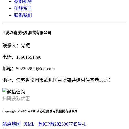
案例视频
在线留言
联系我们
江苏众鑫发电机租赁有限公司
联系人：党振
电话：18601551796
邮箱：502202829@qq.com
地址：江苏省常州市武进区雪堰镇共建村住基巷181号
扫码获取优惠
Copyright © 2020-2030 江苏众鑫发电机租赁有限公司
站点地图
XML
苏ICP备2023007745号-1