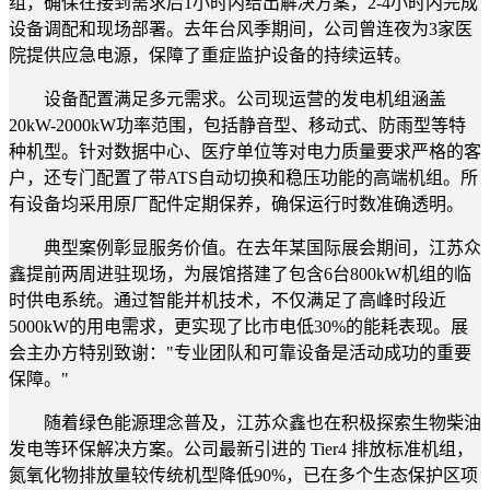
组，确保在接到需求后1小时内给出解决方案，2-4小时内完成
设备调配和现场部署。去年台风季期间，公司曾连夜为3家医
院提供应急电源，保障了重症监护设备的持续运转。
设备配置满足多元需求。公司现运营的发电机组涵盖
20kW-2000kW功率范围，包括静音型、移动式、防雨型等特
种机型。针对数据中心、医疗单位等对电力质量要求严格的客
户，还专门配置了带ATS自动切换和稳压功能的高端机组。所
有设备均采用原厂配件定期保养，确保运行时数准确透明。
典型案例彰显服务价值。在去年某国际展会期间，江苏众
鑫提前两周进驻现场，为展馆搭建了包含6台800kW机组的临
时供电系统。通过智能并机技术，不仅满足了高峰时段近
5000kW的用电需求，更实现了比市电低30%的能耗表现。展
会主办方特别致谢："专业团队和可靠设备是活动成功的重要
保障。"
随着绿色能源理念普及，江苏众鑫也在积极探索生物柴油
发电等环保解决方案。公司最新引进的 Tier4 排放标准机组，
氮氧化物排放量较传统机型降低90%，已在多个生态保护区项