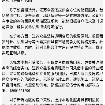
户项目进度的影响。
除了设备租赁外，江苏众鑫还提供全方位的配套服务。包
括燃油供应、设备运输、现场值守等一站式解决方案。公司拥
有专业的物流团队和燃油配送系统，能够根据客户需求及时调
配资源，确保发电机组持续稳定运行。
在价格方面，江苏众鑫坚持透明合理的收费原则。根据租
赁时长、机组型号等因素提供具有市场竞争力的价格方案，杜
绝隐性收费。同时，针对长期合作客户还提供特别优惠，真正
实现互利共赢。
选择发电机租赁服务，不仅要考虑价格因素，更要关注服
务商的综合实力。江苏众鑫发电机租赁公司凭借丰富的行业经
验、完善的设备储备和专业的服务团队，已成为新沂及周边地
区众多客户的信赖之选。无论是市政工程、建筑施工，还是工
厂备用电源、大型活动供电，都能提供最适合的电力解决方
案。18601551796
对于新沂地区的客户来说，选择本地化服务具有明显优