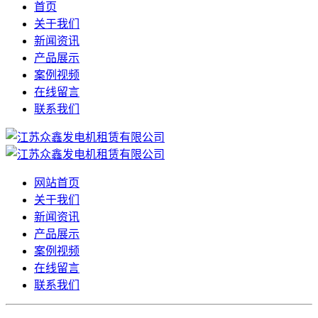
首页
关于我们
新闻资讯
产品展示
案例视频
在线留言
联系我们
网站首页
关于我们
新闻资讯
产品展示
案例视频
在线留言
联系我们