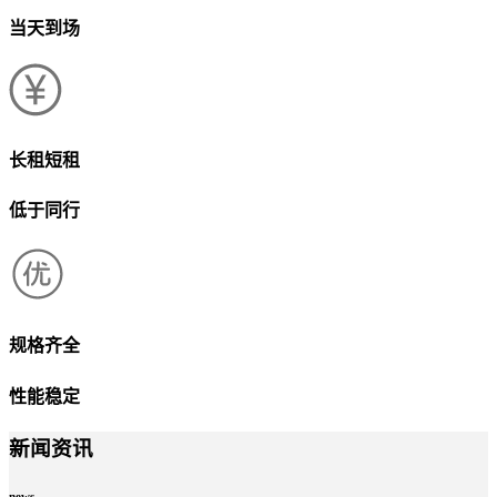
当天到场
长租短租
低于同行
规格齐全
性能稳定
新闻资讯
news