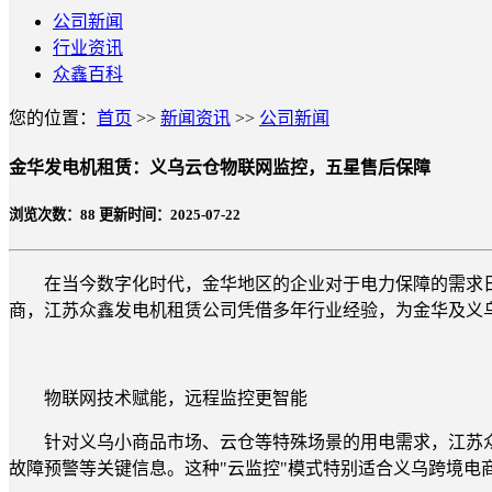
公司新闻
行业资讯
众鑫百科
您的位置：
首页
>>
新闻资讯
>>
公司新闻
金华发电机租赁：义乌云仓物联网监控，五星售后保障
浏览次数：
88
更新时间：2025-07-22
在当今数字化时代，金华地区的企业对于电力保障的需求
商，江苏众鑫发电机租赁公司凭借多年行业经验，为金华及义
物联网技术赋能，远程监控更智能
针对义乌小商品市场、云仓等特殊场景的用电需求，江苏
故障预警等关键信息。这种"云监控"模式特别适合义乌跨境电