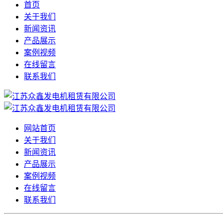
首页
关于我们
新闻资讯
产品展示
案例视频
在线留言
联系我们
网站首页
关于我们
新闻资讯
产品展示
案例视频
在线留言
联系我们