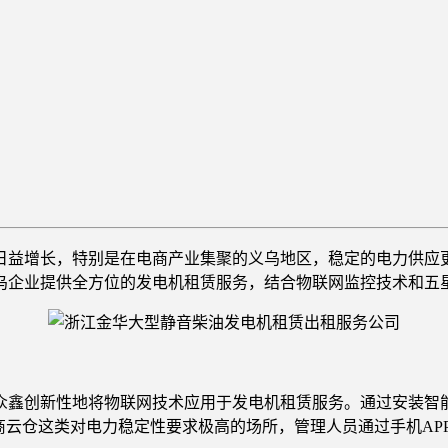
日益增长，特别是在电商产业集聚的义乌地区，稳定的电力供应
乌企业提供全方位的发电机租赁服务，结合物联网监控技术和五
众鑫创新性地将物联网技术应用于发电机租赁服务。通过安装智
商云仓这类对电力稳定性要求极高的场所，管理人员通过手机AP