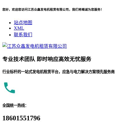
您好，欢迎您访问江苏众鑫发电机租赁有限公司，我们将竭诚为您服务！
站点地图
XML
联系我们
专业
技术团队
即时响应
高效无忧服务
行业标杆的一站式发电机租赁平台，应急与电力解决方案领先服务商
全国统一热线：
18601551796