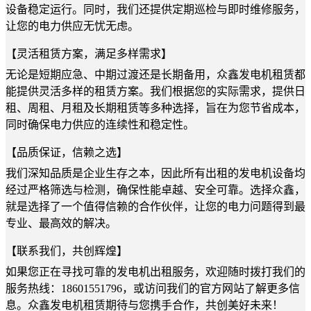
设备稳定运行。同时，我们还提供定期巡检与即时维修服务，
让您的电力供应无忧无虑。
【灵活租赁方案，满足多样需求】
无论是短期应急、中期过渡还是长期备用，众鑫发电机租赁都
能提供灵活多样的租赁方案。我们根据您的实际需求，提供日
租、周租、月租及长期租赁等多种选择，旨在为您节省成本，
同时确保电力供应的连续性和稳定性。
【品质保证，信赖之选】
我们深知品质是企业生存之本，因此所有出租的发电机设备均
经过严格筛选与检测，确保性能卓越、安全可靠。选择众鑫，
就是选择了一个值得信赖的合作伙伴，让您的电力问题得到最
专业、最高效的解决。
【联系我们，共创辉煌】
如果您正在寻找可靠的发电机出租服务，欢迎随时拨打我们的
服务热线：18601551796，或访问我们的官方网站了解更多信
息。众鑫发电机租赁期待与您携手合作，共创美好未来！