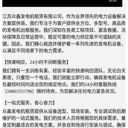
江苏众鑫发电机租赁有限公司，作为业界领先的电力设备解决
方案提供商，我们专注于为客户提供全方位、多型号、高品质
的发电机出租服务。我们深知在各类工程项目、紧急救援、活
动保障及日常运营中，稳定可靠的电力供应是不可或缺的关
键。因此，我们精心挑选并维护着一系列先进的发电机设备，
以满足不同场景下的电力需求。
【快速响应，24小时不间断服务】
我们拥有一支训练有素、经验丰富的快速响应团队，无论白天
黑夜，只要您一个电话，我们就能立即行动，确保发电机设备
在最短时间内送达您的指定地点。我们的24小时客服热线
（18601551796）随时待命，为您解决任何电力紧急状况。
【一站式服务，省心省力】
众鑫发电机租赁提供从设备选型、现场安装、专业调试到后期
维护的一站式服务。我们的技术人员将根据您的具体需求，量
身定制最适合的发电方案，并亲自到场进行安装与调试，确保