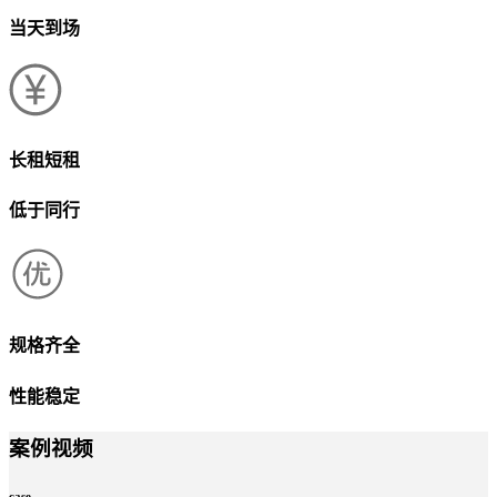
当天到场
长租短租
低于同行
规格齐全
性能稳定
案例视频
case