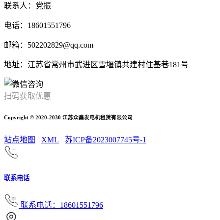
联系人：党振
电话：18601551796
邮箱：502202829@qq.com
地址：江苏省常州市武进区雪堰镇共建村住基巷181号
扫码获取优惠
Copyright © 2020-2030 江苏众鑫发电机租赁有限公司
站点地图
XML
苏ICP备2023007745号-1
联系电话
联系电话：18601551796