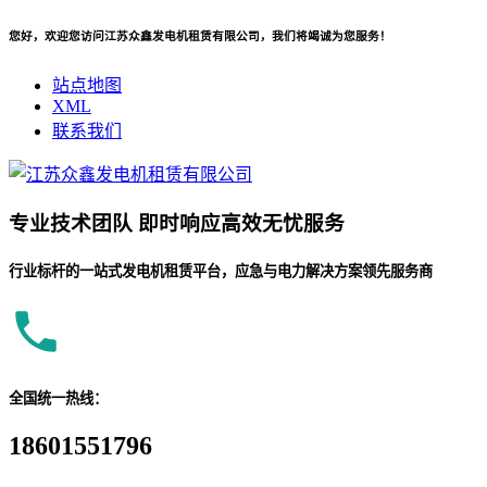
您好，欢迎您访问江苏众鑫发电机租赁有限公司，我们将竭诚为您服务！
站点地图
XML
联系我们
专业
技术团队
即时响应
高效无忧服务
行业标杆的一站式发电机租赁平台，应急与电力解决方案领先服务商
全国统一热线：
18601551796