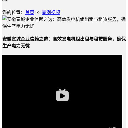
您的位置：
首页
>>
案例视频
安徽宣城企业信赖之选：高效发电机组出租与租赁服务，确保
生产电力无忧