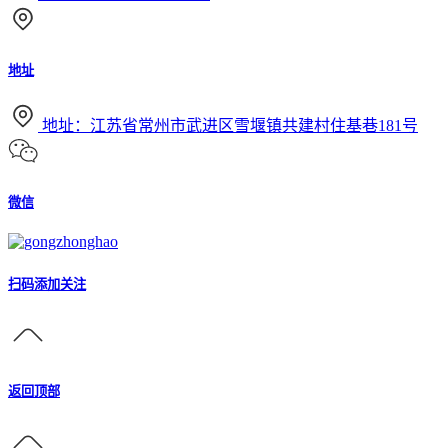
地址
地址：江苏省常州市武进区雪堰镇共建村住基巷181号
微信
扫码添加关注
返回顶部