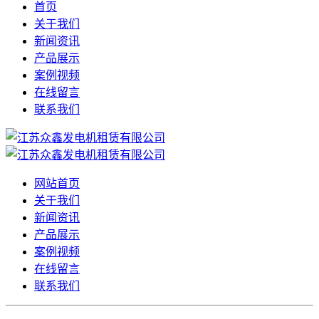
首页
关于我们
新闻资讯
产品展示
案例视频
在线留言
联系我们
网站首页
关于我们
新闻资讯
产品展示
案例视频
在线留言
联系我们