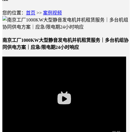
您的位置：
首页
>>
案例视频
南京工厂1000KW大型静音发电机并机租赁服务｜多台机组协
同供电方案｜应急/限电期24小时响应