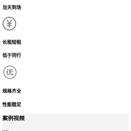
当天到场
长租短租
低于同行
规格齐全
性能稳定
案例视频
case