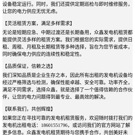
设备稳定运行。同时，我们还提供定期巡检与即时维修服务，
让您的电力供应无忧无虑。
【灵活租赁方案，满足多样需求】
无论是短期应急、中期过渡还是长期备用，众鑫发电机租赁都
能提供灵活多样的租赁方案。我们根据您的实际需求，提供日
租、周租、月租及长期租赁等多种选择，旨在为您节省成本，
同时确保电力供应的连续性和稳定性。
【品质保证，信赖之选】
我们深知品质是企业生存之本，因此所有出租的发电机设备均
经过严格筛选与检测，确保性能卓越、安全可靠。功率齐全，
满足不同需求，选择众鑫，就是选择了一个值得信赖的合作伙
伴，让您的电力问题得到最专业、最高效的解决。
【联系我们，共创辉煌】
如果您正在寻找可靠的发电机租赁服务，欢迎随时拨打我们的
发电机出租电话：18601551796，或访问我们的官方网站了解
更多信息。众鑫发电机租赁期待与您携手合作，共创美好未