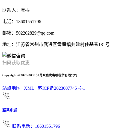
联系人：党振
电话：18601551796
邮箱：502202829@qq.com
地址：江苏省常州市武进区雪堰镇共建村住基巷181号
扫码获取优惠
Copyright © 2020-2030 江苏众鑫发电机租赁有限公司
站点地图
XML
苏ICP备2023007745号-1
联系电话
联系电话：18601551796